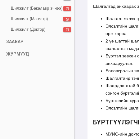
Шалгалтад анхаарах з
Шилжилт (Бакалавр эчнээ)
alarm_on
Шалгалт эхлэх 
Шилжилт (Магистр)
alarm_on
Элсэлтийн шалг
Шилжилт (Доктор)
alarm_on
орж харна.
2 үе шаттай шал
ЗААВАР
шалгалтын мэдэ
ЖУРМУУД
Бүртгэл зөвхөн 
анхааруулъя.
Боловсролын яа
Шалгалтанд тэнц
Шаардлагатай б
сонгон бүртгэл
Бүртгэлийн хур
Элсэлтийн шалг
БҮРТГҮҮЛЭГЧ
МУИС-ийн доктор