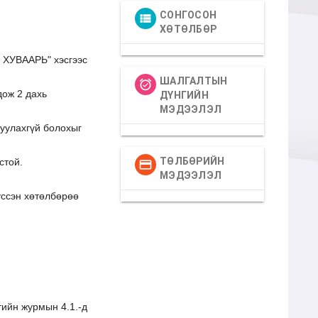
СОНГОСОН
view_list
ХӨТӨЛБӨР
 ХУВААРЬ" хэсгээс
ШАЛГАЛТЫН
alarm_on
дож 2 дахь
ДҮНГИЙН
МЭДЭЭЛЭЛ
руулахгүй болохыг
ТӨЛБӨРИЙН
стой.
credit_card
МЭДЭЭЛЭЛ
үссэн хөтөлбөрөө
тийн журмын 4.1.-д