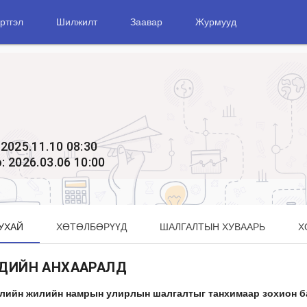
ртгэл
Шилжилт
Заавар
Журмууд
2025.11.10 08:30
 2026.03.06 10:00
УХАЙ
ХӨТӨЛБӨРҮҮД
ШАЛГАЛТЫН ХУВААРЬ
Х
ДИЙН АНХААРАЛД
элийн жилийн намрын улирлын шалгалтыг танхимаар зохион б