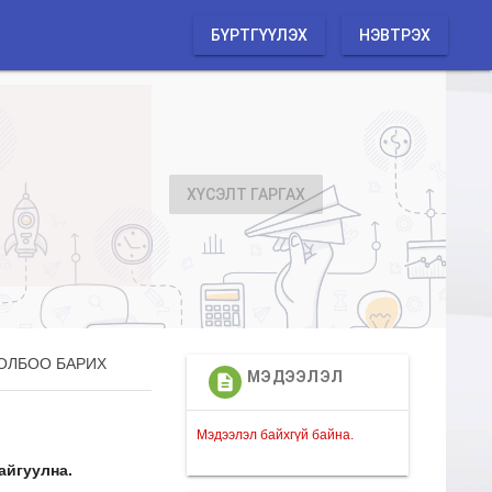
БҮРТГҮҮЛЭХ
НЭВТРЭХ
ХҮСЭЛТ ГАРГАХ
ОЛБОО БАРИХ
МЭДЭЭЛЭЛ
description
Мэдээлэл байхгүй байна.
айгуулна.