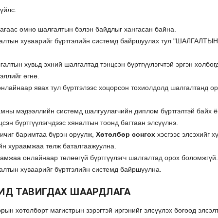
үйлс:
цагаас өмнө шалгалтын бэлэн байдлыг хангасан байна.
алтын хуваарийг бүртгэлийн системд байршуулах тул "ШАЛГАЛТЫН
галтын хувьд эхний шалгалтад тэнцсэн бүртгүүлэгчтэй эргэн холбог
эллийг өгнө.
онлайнаар явах тул бүртгэлээс хоцорсон тохиолдолд шалгалтанд о
мны мэдээллийн системд шалгуулагчийн диплом бүртгэлтэй байх ё
сэн бүртгүүлэгчдээс хяналтын тоонд багтаан элсүүлнэ.
ичиг баримтаа бүрэн оруулж,
Хөтөлбөр сонгох
хэсгээс элсэхийг х
ийн хураамжаа төлж баталгаажуулна.
аамжаа онлайнаар төлөөгүй бүртгүүлэгч шалгалтад орох боломжгүй.
алтын хуваарийг бүртгэлийн системд байршуулна.
ИД ТАВИГДАХ ШААРДЛАГА
ын хөтөлбөрт магистрын зэрэгтэй иргэнийг элсүүлэх бөгөөд элсэл