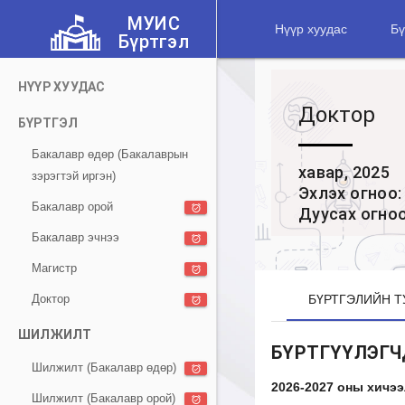
МУИС

Нүүр хуудас
Бү
Бүртгэл
НҮҮР ХУУДАС
Доктор
БҮРТГЭЛ
Бакалавр өдөр (Бакалаврын
хавар, 2025
зэрэгтэй иргэн)
Эхлэх огноо: 
Бакалавр орой
alarm_on
Дуусах огноо:
Бакалавр эчнээ
alarm_on
Магистр
alarm_on
Доктор
БҮРТГЭЛИЙН Т
alarm_on
ШИЛЖИЛТ
БҮРТГҮҮЛЭГЧ
Шилжилт (Бакалавр өдөр)
alarm_on
2026-2027 оны хичэ
Шилжилт (Бакалавр орой)
alarm_on