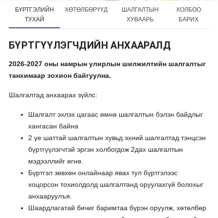
БҮРТГЭЛИЙН
ХӨТӨЛБӨРҮҮД
ШАЛГАЛТЫН
ХОЛБОО
ТУХАЙ
ХУВААРЬ
БАРИХ
БҮРТГҮҮЛЭГЧДИЙН АНХААРАЛД
2026-2027 оны намрын улирлын шилжилтийн шалгалтыг
танхимаар зохион байгуулна.
Шалгалтад анхаарах зүйлс:
Шалгалт эхлэх цагаас өмнө шалгалтын бэлэн байдлыг
хангасан байна
2 үе шаттай шалгалтын хувьд эхний шалгалтад тэнцсэн
бүртгүүлэгчтэй эргэн холбогдож 2дах шалгалтын
мэдээллийг өгнө.
Бүртгэл зөвхөн онлайнаар явах тул бүртгэлээс
хоцорсон тохиолдолд шалгалтанд оруулахгүй болохыг
анхааруулъя.
Шаардлагатай бичиг баримтаа бүрэн оруулж, хөтөлбөр