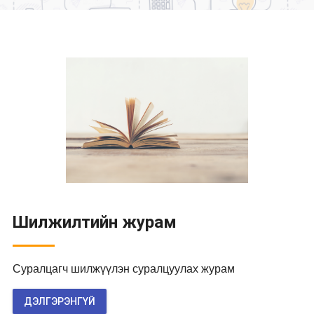
Шилжилтийн журам
Суралцагч шилжүүлэн суралцуулах журам
ДЭЛГЭРЭНГҮЙ