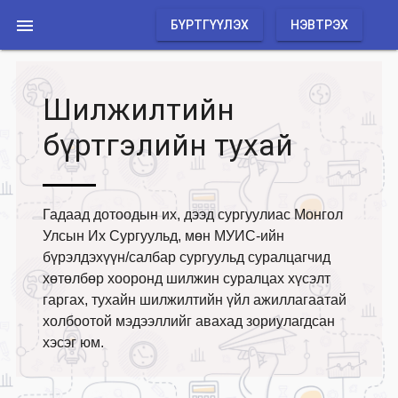

БҮРТГҮҮЛЭХ
НЭВТРЭХ
Шилжилтийн
бүртгэлийн тухай
Гадаад дотоодын их, дээд сургуулиас Монгол
Улсын Их Сургуульд, мөн МУИС-ийн
бүрэлдэхүүн/салбар сургуульд суралцагчид
хөтөлбөр хооронд шилжин суралцах хүсэлт
гаргах, тухайн шилжилтийн үйл ажиллагаатай
холбоотой мэдээллийг авахад зориулагдсан
хэсэг юм.