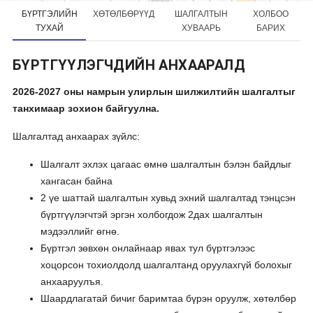
БҮРТГЭЛИЙН
ХӨТӨЛБӨРҮҮД
ШАЛГАЛТЫН
ХОЛБОО
ТУХАЙ
ХУВААРЬ
БАРИХ
БҮРТГҮҮЛЭГЧДИЙН АНХААРАЛД
2026-2027 оны намрын улирлын шилжилтийн шалгалтыг
танхимаар зохион байгуулна.
Шалгалтад анхаарах зүйлс:
Шалгалт эхлэх цагаас өмнө шалгалтын бэлэн байдлыг
хангасан байна
2 үе шаттай шалгалтын хувьд эхний шалгалтад тэнцсэн
бүртгүүлэгчтэй эргэн холбогдож 2дах шалгалтын
мэдээллийг өгнө.
Бүртгэл зөвхөн онлайнаар явах тул бүртгэлээс
хоцорсон тохиолдолд шалгалтанд оруулахгүй болохыг
анхааруулъя.
Шаардлагатай бичиг баримтаа бүрэн оруулж, хөтөлбөр