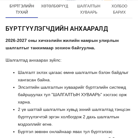
БҮРТГЭЛИЙН
ХӨТӨЛБӨРҮҮД
ШАЛГАЛТЫН
ХОЛБОО
ТУХАЙ
ХУВААРЬ
БАРИХ
БҮРТГҮҮЛЭГЧДИЙН АНХААРАЛД
2026-2027 оны хичээлийн жилийн намрын улирлын
шалгалтыг танхимаар зохион байгуулна.
Шалгалтад анхаарах зүйлс:
Шалгалт эхлэх цагаас өмнө шалгалтын бэлэн байдлыг
хангасан байна.
Элсэлтийн шалгалтын хуваарийг бүртгэлийн системд
байршуулах тул "ШАЛГАЛТЫН ХУВААРЬ" хэсгээс орж
харна.
2 үе шаттай шалгалтын хувьд эхний шалгалтад тэнцсэн
бүртгүүлэгчтэй эргэн холбогдож 2 дахь шалгалтын
мэдээллийг өгнө.
Бүртгэл зөвхөн онлайнаар явах тул бүртгэлээс