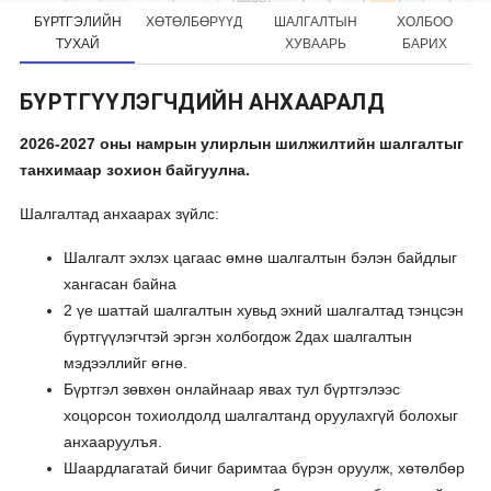
БҮРТГЭЛИЙН
ХӨТӨЛБӨРҮҮД
ШАЛГАЛТЫН
ХОЛБОО
ТУХАЙ
ХУВААРЬ
БАРИХ
БҮРТГҮҮЛЭГЧДИЙН АНХААРАЛД
2026-2027 оны намрын улирлын шилжилтийн шалгалтыг
танхимаар зохион байгуулна.
Шалгалтад анхаарах зүйлс:
Шалгалт эхлэх цагаас өмнө шалгалтын бэлэн байдлыг
хангасан байна
2 үе шаттай шалгалтын хувьд эхний шалгалтад тэнцсэн
бүртгүүлэгчтэй эргэн холбогдож 2дах шалгалтын
мэдээллийг өгнө.
Бүртгэл зөвхөн онлайнаар явах тул бүртгэлээс
хоцорсон тохиолдолд шалгалтанд оруулахгүй болохыг
анхааруулъя.
Шаардлагатай бичиг баримтаа бүрэн оруулж, хөтөлбөр