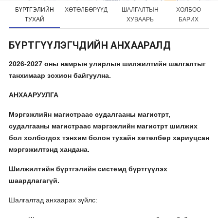
БҮРТГЭЛИЙН
ХӨТӨЛБӨРҮҮД
ШАЛГАЛТЫН
ХОЛБОО
ТУХАЙ
ХУВААРЬ
БАРИХ
БҮРТГҮҮЛЭГЧДИЙН АНХААРАЛД
2026-2027 оны намрын улирлын шилжилтийн шалгалтыг
танхимаар зохион байгуулна.
АНХААРУУЛГА
Мэргэжлийн магистраас судалгааны магистрт,
судалгааны магистраас мэргэжлийн магистрт шилжих
бол холбогдох тэнхим болон тухайн хөтөлбөр хариуцсан
мэргэжилтэнд хандана.
Шилжилтийн бүртгэлийн системд бүртгүүлэх
шаардлагагүй.
Шалгалтад анхаарах зүйлс: