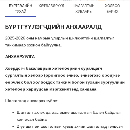
БҮРТГЭЛИЙН
ХӨТӨЛБӨРҮҮД
ШАЛГАЛТЫН
ХОЛБОО
ТУХАЙ
ХУВААРЬ
БАРИХ
БҮРТГҮҮЛЭГЧДИЙН АНХААРАЛД
2025-2026 оны намрын улирлын шилжилтийн шалгалтыг
танхимаар зохион байгуулна.
АНХААРУУЛГА
Хоёрдогч бакалаврын хөтөлбөрийн суралцагч
сургалтын хэлбэр (оройгоос эчнээ, эчнээгээс орой)-ээ
өөрчлөх бол холбогдох тэнхим болон тухайн сургуулийн
хөтөлбөр хариуцсан мэргэжилтэнд хандана.
Шалгалтад анхаарах зүйлс:
Шалгалт эхлэх цагаас өмнө шалгалтын бэлэн байдлыг
хангасан байна
2 үе шаттай шалгалтын хувьд эхний шалгалтад тэнцсэн